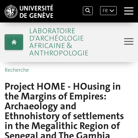
FR
LABORATOIRE
D'ARCHÉOLOGIE
AFRICAINE &
ANTHROPOLOGIE
Recherche
Project HOME - HOusing in
the Margins of Empires:
Archaeology and
Ethnohistory of settlements
in the Megalithic Region of
Senegal and The Gambia