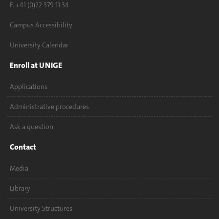
F. +41 (0)22 379 11 34
Campus Accessibility
University Calendar
Enroll at UNIGE
Applications
Administrative procedures
Ask a question
Contact
Media
Library
University Structures