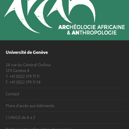
Université de Genève
24 rue du Général-Dufour
1211 Genève 4
T. +41 (0)22 379 71 11
F. +41 (0)22 379 11 34
Contact
Plans d'accès aux bâtiments
L'UNIGE de A à Z